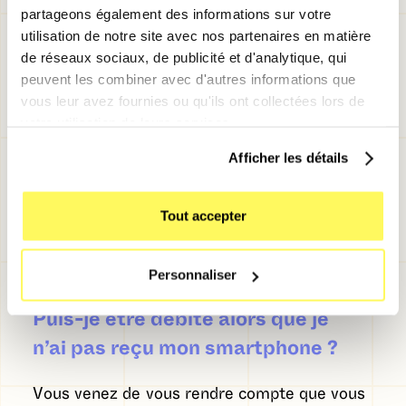
partageons également des informations sur votre
simplement que notre partenaire financier
utilisation de notre site avec nos partenaires en matière
n’a pas été en mesure d’accepter votre
de réseaux sociaux, de publicité et d'analytique, qui
commande.
peuvent les combiner avec d'autres informations que
vous leur avez fournies ou qu'ils ont collectées lors de
Dans ce cas, nous annulons directement
votre utilisation de leurs services.
votre commande et lançons le
Afficher les détails
remboursement.
Pour le remboursement, comptez 7 à 10
Tout accepter
jours ouvrés avant de recevoir la somme sur
votre compte bancaire. Ce délai peut varier
Personnaliser
en fonction de votre banque.
Puis-je être débité alors que je
n’ai pas reçu mon smartphone ?
Vous venez de vous rendre compte que vous