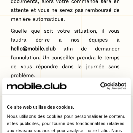
documents, alors votre commande sera en
attente et vous ne serez pas remboursé de
manière automatique.
Quelle que soit votre situation, il vous
faudra écrire à nos équipes à
hello@mobile.club
afin de demander
l’annulation. Un conseiller prendra le temps
de vous répondre dans la journée sans
problème.
Ma commande peut-elle être
refusée ?
Ce site web utilise des cookies.
Si vous recevez un mail vous informant que
Nous utilisons des cookies pour personnaliser le contenu
votre demande de location a été refusée
,
et les publicités, pour fournir des fonctionnalités relatives
pas de panique à avoir. Cela signifie
aux réseaux sociaux et pour analyser notre trafic. Nous