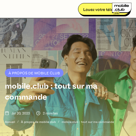
Louez votre téléphone
À PROPOS DE MOBILE CLUB
mobile.club : tout sur ma
commande
Jul 20, 2023
2
minutes
/
/
Accueil
À propos de mobile club
mobile.club : tout sur ma commande