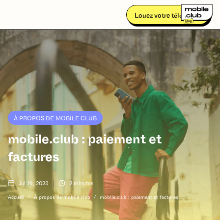
Louez votre téléphone
À PROPOS DE MOBILE CLUB
mobile.club : paiement et
factures
Jul 19, 2023
2
minutes
/
/
Accueil
À propos de mobile club
mobile.club : paiement et factures