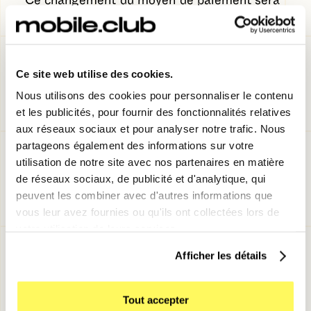
Ce changement du moyen de paiement sera
alors effectif à la prochaine facture.
Mes anciennes factures
Ce site web utilise des cookies.
Il vous est possible de
retrouver vos
Nous utilisons des cookies pour personnaliser le contenu
anciennes factures
toujours depuis votre
et les publicités, pour fournir des fonctionnalités relatives
espace client. Toutes vos factures sont
aux réseaux sociaux et pour analyser notre trafic. Nous
partageons également des informations sur votre
évidemment téléchargeables au format
utilisation de notre site avec nos partenaires en matière
PDF au même titre que votre contrat de
de réseaux sociaux, de publicité et d'analytique, qui
location.
peuvent les combiner avec d'autres informations que
vous leur avez fournies ou qu'ils ont collectées lors de
Pour accéder à vos factures en quelques
votre utilisation de leurs services.
clics :
Afficher les détails
Connectez-vous à votre
espace membre
Cliquez sur “
Tout accepter
Paiement et facture
”