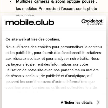
Multiples caméras & zoom optique poussé
:
les modèles Pro mettent l’accent sur la photo
et la vidéo.
Autonomie renforcée
: l’optimisation
énergétique est un thème récurrent, que ce
Ce site web utilise des cookies.
soit via puces plus efficaces ou meilleures
Nous utilisons des cookies pour personnaliser le contenu
gestions thermiques.
et les publicités, pour fournir des fonctionnalités relatives
aux réseaux sociaux et pour analyser notre trafic. Nous
partageons également des informations sur votre
utilisation de notre site avec nos partenaires en matière
Nos bons plans !
de réseaux sociaux, de publicité et d'analytique, qui
peuvent les combiner avec d'autres informations que
vous leur avez fournies ou qu'ils ont collectées lors de
votre utilisation de leurs services.
Afficher les détails