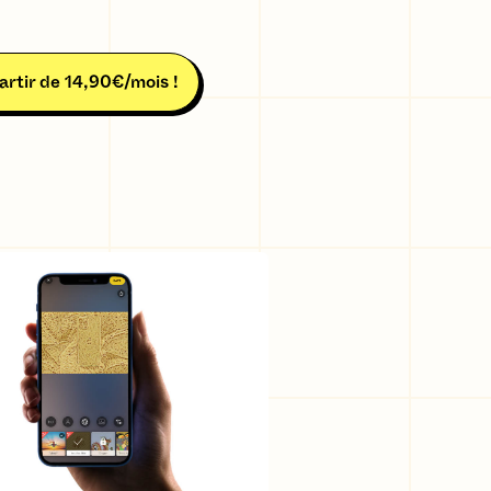
artir de 14,90€/mois !