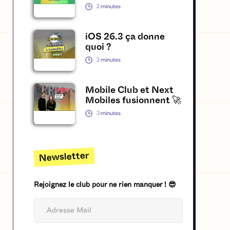
2
minutes
iOS 26.3 ça donne
quoi ?
2
minutes
Mobile Club et Next
Mobiles fusionnent 🚀
3
minutes
Newsletter
Rejoignez le club pour ne rien manquer ! 😎