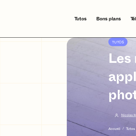
Tutos
Bons plans
Té
TUTOS
Les 
appl
pho
Nicolas 
Accueil
/
Tutos