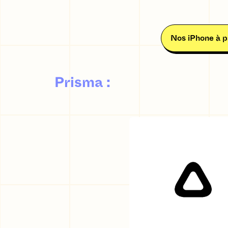
Nos iPhone à p
Prisma
: