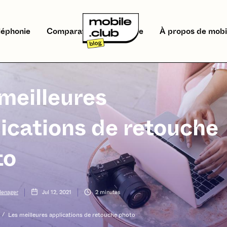
léphonie
Comparatifs
Écologie
À propos de mobi
meilleures
ications de retouche
to
Menager
Jul 12, 2021
2
minutes
/
Les meilleures applications de retouche photo