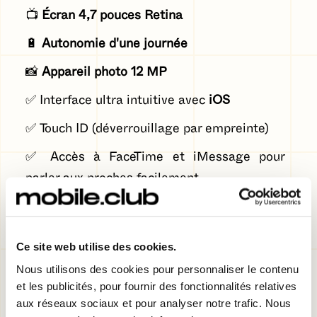
📺
Écran 4,7 pouces Retina
🔋
Autonomie d'une journée
📸
Appareil photo 12 MP
✅ Interface ultra intuitive avec
iOS
✅ Touch ID (déverrouillage par empreinte)
✅ Accès à FaceTime et iMessage pour
parler aux proches facilement
❌ Écran plus petit que d’autres modèles
Ce site web utilise des cookies.
👉 Idéal pour : les seniors déjà à l’aise avec
Nous utilisons des cookies pour personnaliser le contenu
Apple et qui veulent un smartphone
et les publicités, pour fournir des fonctionnalités relatives
aux réseaux sociaux et pour analyser notre trafic. Nous
compact.