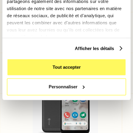
partageons également des informations sur votre
utilisation de notre site avec nos partenaires en matière
de réseaux sociaux, de publicité et d'analytique, qui
🥉
Doro 8100 – Spécialement
peuvent les combiner avec d'autres informations que
conçu pour les seniors
vous leur avez fournies ou qu'ils ont collectées lors de
votre utilisation de leurs services.
💰
Prix : environ 200 €
Afficher les détails
Tout accepter
Personnaliser