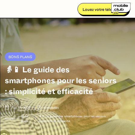
Louez votre téléphone
BONS PLANS
👵📱 Le guide des
smartphones pour les seniors
: simplicité et efficacité
Feb 17, 2025
6
minutes
Bons
👵📱 Le guide des smartphones pour les seniors :
/
/
Accueil
plans
simplicité et efficacité