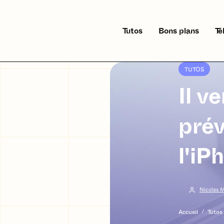
Tutos
Bons plans
Té
TUTOS
Il v
prév
l'iP
Nicolas 
Accueil
/
Tutos