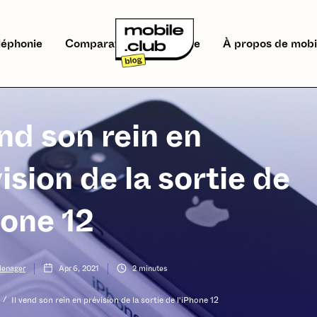
léphonie
Comparatifs
Écologie
À propos de mobi
end son rein en
ision de la sortie de
hone 12
Menager
Apr 6, 2021
2
minutes
/
Il vend son rein en prévision de la sortie de l'iPhone 12