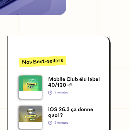
Nos Best-sellers
Mobile Club élu label
40/120 🌱
2
minutes
iOS 26.3 ça donne
quoi ?
2
minutes